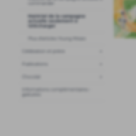
commander
Matériel de la campagne
actuelle seulement à
télécharger
Plus d'articles Young Missio
Célébration et prière
Publications
Chocolat
Informations complémentaires -
gratuites