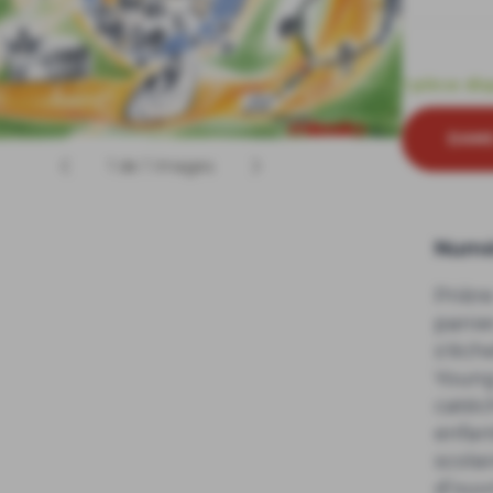
1 pièce di
DANS
1 de 1 Images
Numér
Prière
panie
s'éch
Young
catéc
enfan
scola
d’ouvr