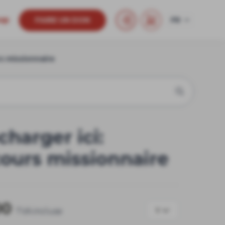
op
FAIRE UN DON
FR
DE
FR
rs missionnaire
IT
charger ici:
ours missionnaire
00
1
TVA incluse