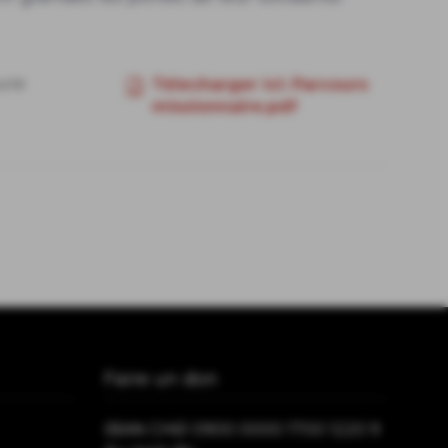
ure
Télecharger ici: Parcours
missionnaire.pdf
Faire un don
IBAN CH61 0900 0000 1700 1220 9