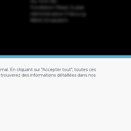
Au nom de :
Fondation Missio Suisse
Administration Fribourg
8840 Einsiedeln
mal. En cliquant sur "Accepter tout", toutes ces
s trouverez des informations détaillées dans nos
ection des données
Mentions légales