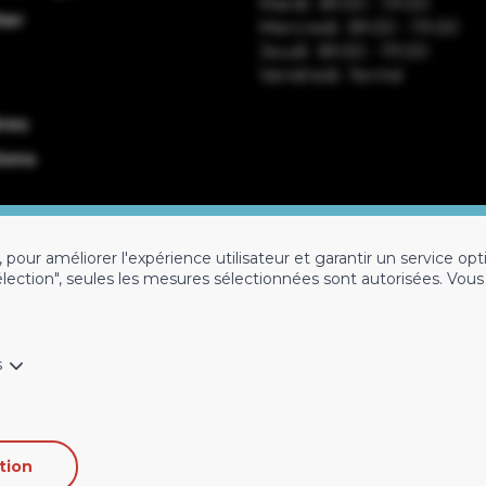
Mardi : 8h30 - 11h30
ter
Mercredi : 8h30 - 11h30
Jeudi : 8h30 - 11h30
Vendredi : fermé
res
ions
our améliorer l'expérience utilisateur et garantir un service opti
élection", seules les mesures sélectionnées sont autorisées. Vou
s
Conditions générales
Prot
tion